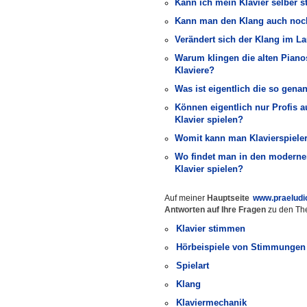
Kann ich mein Klavier selber 
Kann man den Klang auch noch 
Verändert sich der Klang im La
Warum klingen die alten Pianos
Klaviere?
Was ist eigentlich die so gen
Können eigentlich nur Profis a
Klavier spielen?
Womit kann man Klavierspieler
Wo findet man in den moderne
Klavier spielen?
Auf meiner
Hauptseite
www.praeludio
Antworten auf Ihre Fragen
zu den T
Klavier stimmen
Hörbeispiele von Stimmungen
Spielart
Klang
Klaviermechanik