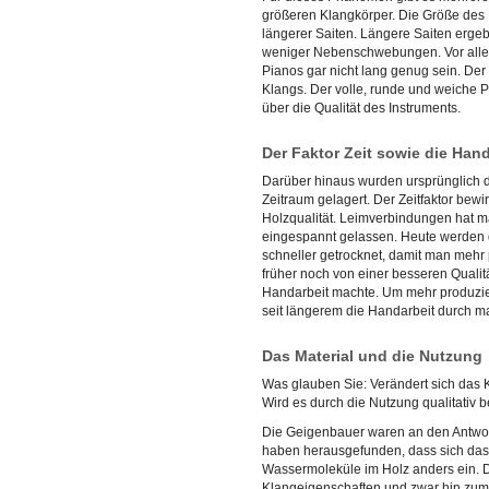
größeren Klangkörper. Die Größe des 
längerer Saiten. Längere Saiten erg
weniger Nebenschwebungen. Vor alle
Pianos gar nicht lang genug sein. Der B
Klangs. Der volle, runde und weiche P
über die Qualität des Instruments.
Der Faktor Zeit sowie die Hand
Darüber hinaus wurden ursprünglich d
Zeitraum gelagert. Der Zeitfaktor bewir
Holzqualität. Leimverbindungen hat 
eingespannt gelassen. Heute werden d
schneller getrocknet, damit man mehr
früher noch von einer besseren Qualit
Handarbeit machte. Um mehr produzie
seit längerem die Handarbeit durch m
Das Material und die Nutzung
Was glauben Sie: Verändert sich das K
Wird es durch die Nutzung qualitativ 
Die Geigenbauer waren an den Antwort
haben herausgefunden, dass sich das 
Wassermoleküle im Holz anders ein. 
Klangeigenschaften und zwar hin zum