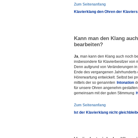
Zum Seitenanfang
Klavierklang den Ohren der Klavier
Kann man den Klang auch 
bearbeiten?
Ja
, man kann den Klang auch noch bei
insbesondere für Klavierbesitzer von 
Denn aufgrund von Veränderungen in d
Ende des vergangenen Jahrhunderts 
Hörerwartung entwickelt. Selbst bei 
mittels der so genannten
Intonation
de
für unsere Ohren angenehm gestalten. 
gemeinsam mit der guten Stimmung
H
Zum Seitenanfang
Ist der Klavierklang nicht gleichblei