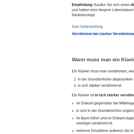
Empfehlung:
Kaufen Sie sich einen
di
und haben eine längere Lebensdauer a
Nadelanzeige.
Zum Seitenanfang
Vorstimmen bei starker Verstimmun
Wann muss man ein Klavi
Ein Klavier muss man vorstimmen, we
in der Grundtonhöhe abgesunken i
in sich stärker verstimmt ist.
Ein Klavier ist
in sich stärker versti
im Diskant gegenüber der Mittellage
in sich in der Grundtonhöhe ungleic
im Bass höher und im Diskant dage
niedriger verstimmt ist,
mehrere Einzeltöne aufweist, die in