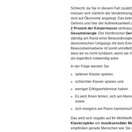
Schlecht, da Sie in diesem Fall zusätz
müssen sich nämlich die Verstimmun
sind auf Ökonomie angelegt. Das betri
Gehirns und hier der Aufmerksamkeit a
2 Prozent der Körpermasse
verbrauc
Gesamtenergie
. Der Hirnforscher
Ger
ständig am Rand einer Bewusstlosigke
ökonomischen Umgangs mit dem Energ
Bewusstseinsebene ist somit unmittelb
dass wir es nicht schätzen, wenn wir
als eigentlich notwendig wäre.
In der Folge werden Sie
seltener Klavier spielen,
schlechter Klavier spielen und
weniger Erfolgserlebnisse haben.
Es wird Ihnen fehlen, sich am Aben
sowie
sich morgens am Piano harmonisch
Das wird sich negativ auf Ihr Wohlbef
Klavierspieler
ein
musiksensibler M
empfinden gerade Menschen wie Sie 