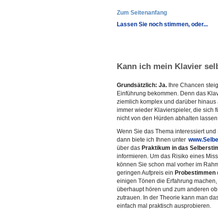
Zum Seitenanfang
Lassen Sie noch stimmen, oder...
Kann ich mein Klavier se
Grundsätzlich: Ja.
Ihre Chancen steig
Einführung bekommen. Denn das Klav
ziemlich komplex und darüber hinaus a
immer wieder Klavierspieler, die sich 
nicht von den Hürden abhalten lassen
Wenn Sie das Thema interessiert und S
dann biete ich Ihnen unter
www.Selbe
über das
Praktikum in das Selberst
informieren. Um das Risiko eines Misse
können Sie schon mal vorher im Rah
geringen Aufpreis ein
Probestimmen
einigen Tönen die Erfahrung machen, 
überhaupt hören und zum anderen ob S
zutrauen. In der Theorie kann man da
einfach mal praktisch ausprobieren.