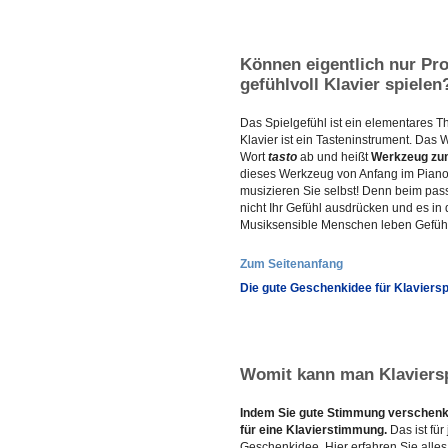
Können eigentlich nur Pro
gefühlvoll Klavier spielen
Das Spielgefühl ist ein elementares 
Klavier ist ein Tasteninstrument. Das 
Wort
tasto
ab und heißt
Werkzeug zu
dieses Werkzeug von Anfang im Piano
musizieren Sie selbst! Denn beim pas
nicht Ihr Gefühl ausdrücken und es in 
Musiksensible Menschen leben Gefühl
Zum Seitenanfang
Die gute Geschenkidee für Klaviersp
Womit kann man Klaviersp
Indem Sie gute Stimmung verschen
für eine Klavierstimmung.
Das ist für
Geschenkidee. Hier erfahren Sie all