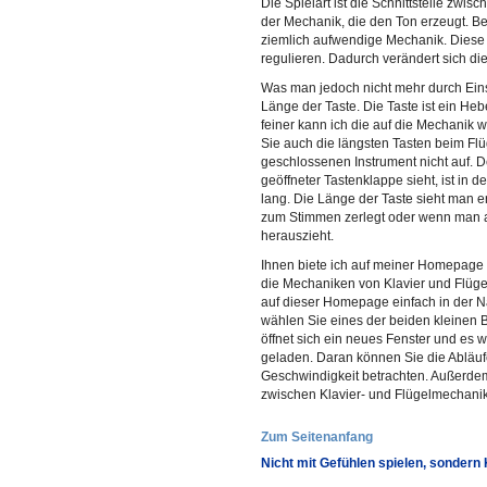
Die Spielart ist die Schnittstelle zwis
der Mechanik, die den Ton erzeugt. Be
ziemlich aufwendige Mechanik. Diese 
regulieren. Dadurch verändert sich die
Was man jedoch nicht mehr durch Eins
Länge der Taste. Die Taste ist ein Heb
feiner kann ich die auf die Mechanik 
Sie auch die längsten Tasten beim Flüg
geschlossenen Instrument nicht auf. D
geöffneter Tastenklappe sieht, ist in d
lang. Die Länge der Taste sieht man e
zum Stimmen zerlegt oder wenn man 
herauszieht.
Ihnen biete ich auf meiner Homepage
die Mechaniken von Klavier und Flüge
auf dieser Homepage einfach in der N
wählen Sie eines der beiden kleinen B
öffnet sich ein neues Fenster und es 
geladen. Daran können Sie die Abläuf
Geschwindigkeit betrachten. Außerde
zwischen Klavier- und Flügelmechani
Zum Seitenanfang
Nicht mit Gefühlen spielen, sondern 