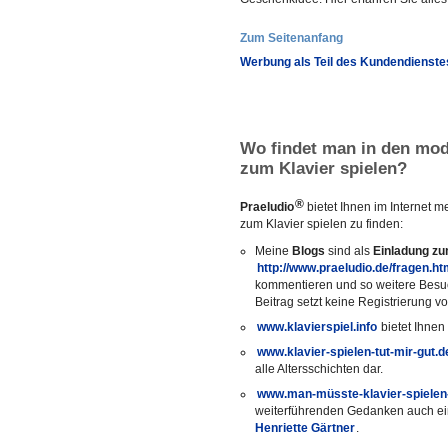
Zum Seitenanfang
Werbung als Teil des Kundendienste
Wo findet man in den mo
zum Klavier spielen?
®
Praeludio
bietet Ihnen im Internet m
zum Klavier spielen zu finden:
Meine
Blogs
sind als
Einladung zu
http://www.praeludio.de/fragen.ht
kommentieren und so weitere Besuc
Beitrag setzt keine Registrierung v
www.klavierspiel.info
bietet Ihnen
www.klavier-spielen-tut-mir-gut.d
alle Altersschichten dar.
www.man-müsste-klavier-spielen
weiterführenden Gedanken auch ein 
Henriette Gärtner
.