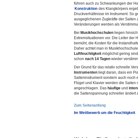
führen auch zu Schwankungen der Holz
Konstruktion
des Klangkörpers ergeb
Druckverhältnisse im Instrument. So 
ausgeglichenen Zugkräfte der Saiten 
Veränderungen werden als Verstimmu
Bei
Musikhochschulen
liegen hinsich
Extremsituationen vor. Die Leiter der
bemüht, die Kosten für die Instandhalt
Daher achtet man in Musikhochschule
Luftfeuchtigkeit
möglichst gering sind
schon
nach 14 Tagen
wieder verstimm
Der Grund für das relativ schnelle Ve
Instrumenten
liegt daran, dass ein Pi
Saiteninstrument sondern auch noch e
Flügel und Klavier werden die Saiten
angeschlagen. Das
häufige
und
inte
die Saitenspannung schneller ändert 
Zum Seitenanfang
Im Wettbewerb um die Feuchtigkeit