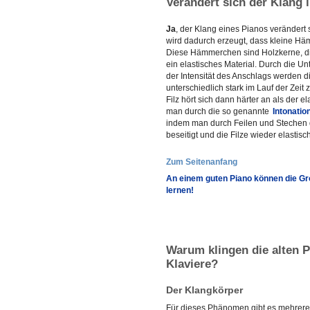
Verändert sich der Klang 
Ja
, der Klang eines Pianos verändert 
wird dadurch erzeugt, dass kleine H
Diese Hämmerchen sind Holzkerne, die 
ein elastisches Material. Durch die Un
der Intensität des Anschlags werden
unterschiedlich stark im Lauf der Zei
Filz hört sich dann härter an als der e
man durch die so genannte
Intonatio
indem man durch Feilen und Stechen d
beseitigt und die Filze wieder elastisc
Zum Seitenanfang
An einem guten Piano können die Gro
lernen!
Warum klingen die alten P
Klaviere?
Der Klangkörper
Für dieses Phänomen gibt es mehrere