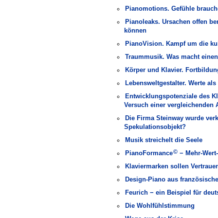
Pianomotions. Gefühle brauc
Pianoleaks. Ursachen offen be
können
PianoVision. Kampf um die kult
Traummusik. Was macht einen 
Körper und Klavier. Fortbildu
Lebensweltgestalter. Werte al
Entwicklungspotenziale des Kl
Versuch einer vergleichenden 
Die Firma Steinway wurde verk
Spekulationsobjekt?
Musik streichelt die Seele
©
PianoFormance
− Mehr-Wert-
Klaviermarken sollen Vertraue
Design-Piano aus französisch
Feurich − ein Beispiel für de
Die Wohlfühlstimmung