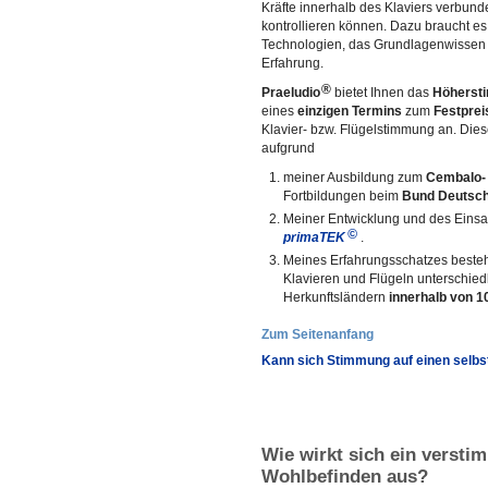
Kräfte innerhalb des Klaviers verbund
kontrollieren können. Dazu braucht es
Technologien, das Grundlagenwissen e
Erfahrung.
®
Praeludio
bietet Ihnen das
Höherst
eines
einzigen Termins
zum
Festprei
Klavier- bzw. Flügelstimmung an. Dies
aufgrund
meiner Ausbildung zum
Cembalo- 
Fortbildungen beim
Bund Deutsch
Meiner Entwicklung und des Einsa
©
primaTEK
.
Meines Erfahrungsschatzes beste
Klavieren und Flügeln unterschied
Herkunftsländern
innerhalb von 1
Zum Seitenanfang
Kann sich Stimmung auf einen selbs
Wie wirkt sich ein versti
Wohlbefinden aus?